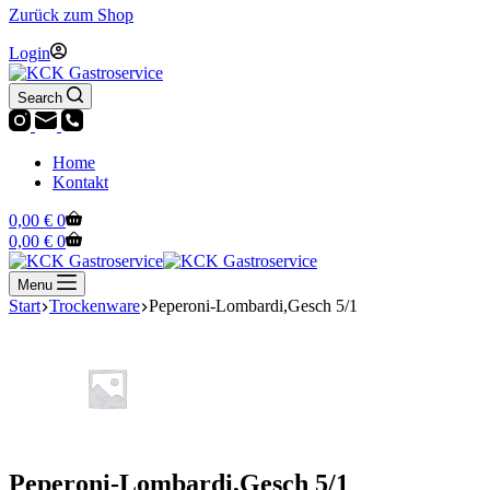
Zurück zum Shop
Login
Search
Home
Kontakt
Warenkorb
0,00
€
0
Warenkorb
0,00
€
0
Menu
Start
Trockenware
Peperoni-Lombardi,Gesch 5/1
Peperoni-Lombardi,Gesch 5/1