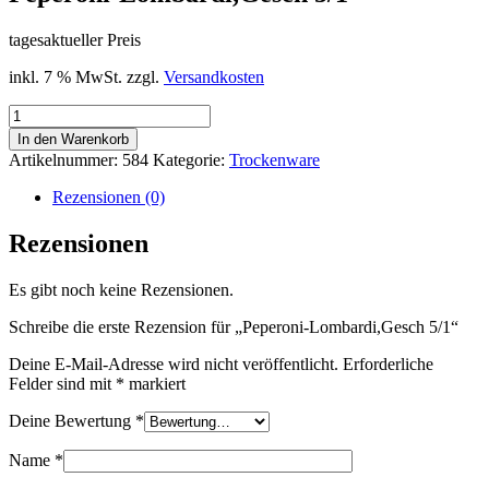
tagesaktueller Preis
inkl. 7 % MwSt.
zzgl.
Versandkosten
Peperoni-
Lombardi,Gesch
In den Warenkorb
5/1
Artikelnummer:
584
Kategorie:
Trockenware
Menge
Rezensionen (0)
Rezensionen
Es gibt noch keine Rezensionen.
Schreibe die erste Rezension für „Peperoni-Lombardi,Gesch 5/1“
Deine E-Mail-Adresse wird nicht veröffentlicht.
Erforderliche
Felder sind mit
*
markiert
Deine Bewertung
*
Name
*