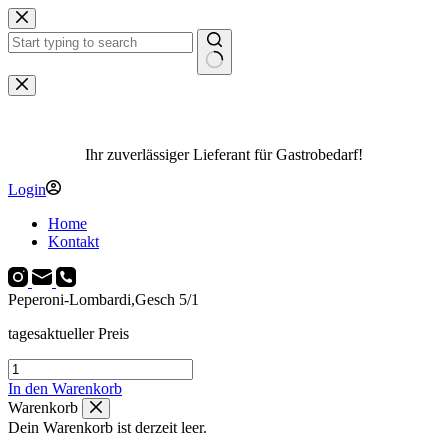
Zum
Inhalt
springen
Keine
Ergebnisse
Ihr zuverlässiger Lieferant für Gastrobedarf!
Login
Home
Kontakt
Peperoni-Lombardi,Gesch 5/1
tagesaktueller Preis
Peperoni-
Lombardi,Gesch
In den Warenkorb
5/1
Warenkorb
Menge
Dein Warenkorb ist derzeit leer.