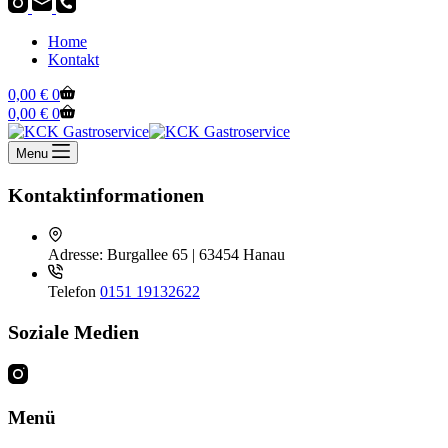
Home
Kontakt
Warenkorb
0,00
€
0
Warenkorb
0,00
€
0
Menu
Kontaktinformationen
Adresse:
Burgallee 65 | 63454 Hanau
Telefon
0151 19132622
Soziale Medien
Menü