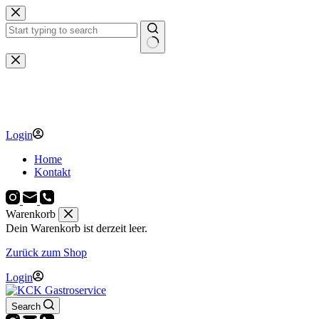
Zum
Inhalt
springen
Keine
Ergebnisse
Login
Home
Kontakt
Warenkorb
Dein Warenkorb ist derzeit leer.
Zurück zum Shop
Login
Search