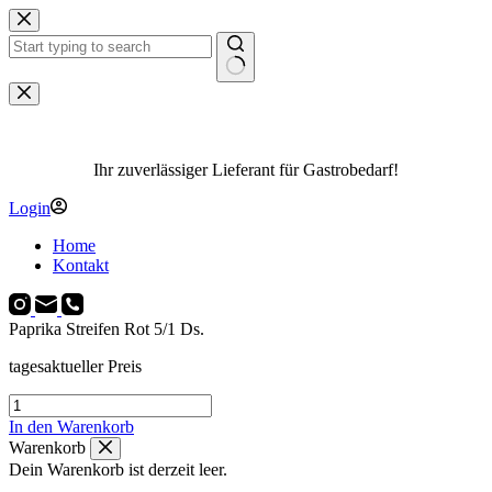
Zum
Inhalt
springen
Keine
Ergebnisse
Ihr zuverlässiger Lieferant für Gastrobedarf!
Login
Home
Kontakt
Paprika Streifen Rot 5/1 Ds.
tagesaktueller Preis
Paprika
Streifen
In den Warenkorb
Rot
Warenkorb
5/1
Dein Warenkorb ist derzeit leer.
Ds.