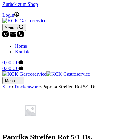
Menge
Zurück zum Shop
Login
Search
Home
Kontakt
Warenkorb
0,00
€
0
Warenkorb
0,00
€
0
Menu
Start
Trockenware
Paprika Streifen Rot 5/1 Ds.
Paprika Streifen Rot 5/1 Ds.