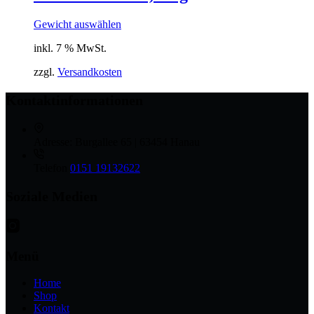
Gewicht auswählen
inkl. 7 % MwSt.
zzgl.
Versandkosten
Kontaktinformationen
Adresse:
Burgallee 65 | 63454 Hanau
Telefon
0151 19132622
Soziale Medien
Menü
Home
Shop
Kontakt