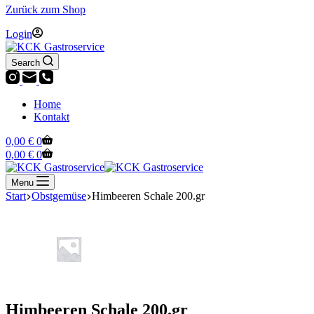
Zurück zum Shop
Login
Search
Home
Kontakt
Warenkorb
0,00
€
0
Warenkorb
0,00
€
0
Menu
Start
Obstgemüse
Himbeeren Schale 200.gr
Himbeeren Schale 200.gr