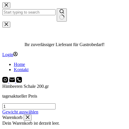
Zum
Inhalt
springen
Keine
Ergebnisse
Ihr zuverlässiger Lieferant für Gastrobedarf!
Login
Home
Kontakt
Himbeeren Schale 200.gr
tagesaktueller Preis
Himbeeren
Schale
Gewicht auswählen
200.gr
Warenkorb
Menge
Dein Warenkorb ist derzeit leer.