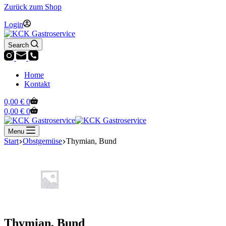
Zurück zum Shop
Login
Search
Home
Kontakt
Warenkorb
0,00
€
0
Warenkorb
0,00
€
0
Menu
Start
Obstgemüse
Thymian, Bund
Thymian, Bund