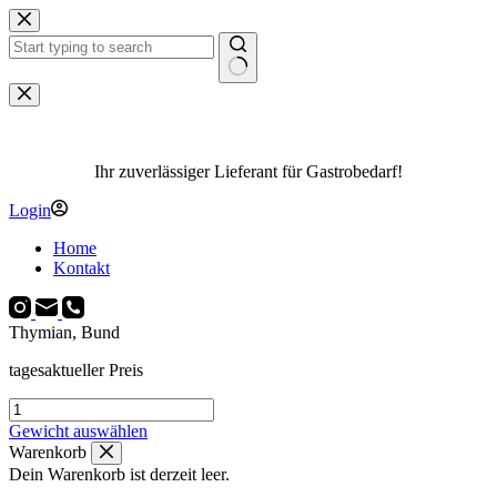
Zum
Inhalt
springen
Keine
Ergebnisse
Ihr zuverlässiger Lieferant für Gastrobedarf!
Login
Home
Kontakt
Thymian, Bund
tagesaktueller Preis
Thymian,
Bund
Gewicht auswählen
Menge
Warenkorb
Dein Warenkorb ist derzeit leer.