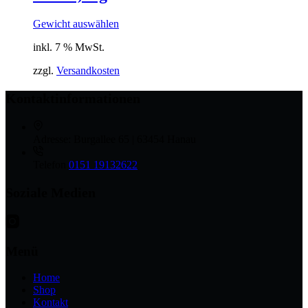
Gewicht auswählen
inkl. 7 % MwSt.
zzgl.
Versandkosten
Kontaktinformationen
Adresse:
Burgallee 65 | 63454 Hanau
Telefon
0151 19132622
Soziale Medien
Menü
Home
Shop
Kontakt