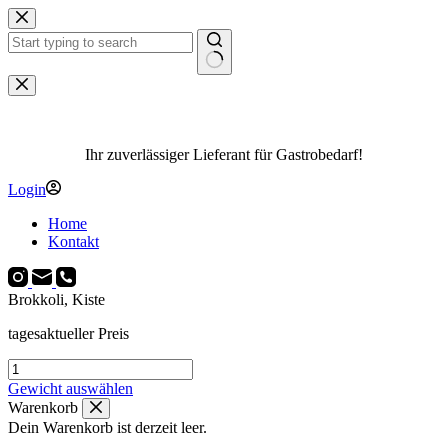
Zum
Inhalt
springen
Keine
Ergebnisse
Ihr zuverlässiger Lieferant für Gastrobedarf!
Login
Home
Kontakt
Brokkoli, Kiste
tagesaktueller Preis
Brokkoli,
Kiste
Gewicht auswählen
Menge
Warenkorb
Dein Warenkorb ist derzeit leer.