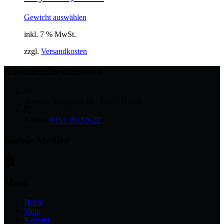
Gewicht auswählen
inkl. 7 % MwSt.
zzgl.
Versandkosten
Kontaktinformationen
Adresse:
Burgallee 65 | 63454 Hanau
Telefon
0151 19132622
Soziale Medien
Menü
Home
Shop
Kontakt