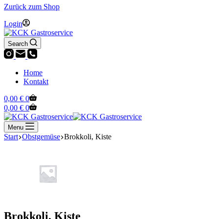
Zurück zum Shop
Login
Search
Home
Kontakt
Warenkorb
0,00
€
0
Warenkorb
0,00
€
0
Menu
Start
Obstgemüse
Brokkoli, Kiste
Brokkoli, Kiste