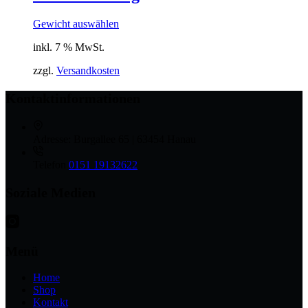
Gewicht auswählen
inkl. 7 % MwSt.
zzgl.
Versandkosten
Kontaktinformationen
Adresse:
Burgallee 65 | 63454 Hanau
Telefon
0151 19132622
Soziale Medien
Menü
Home
Shop
Kontakt