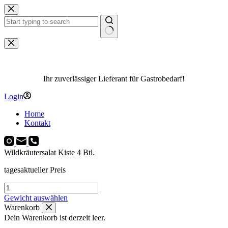
Zum
Inhalt
springen
Keine
Ergebnisse
Ihr zuverlässiger Lieferant für Gastrobedarf!
Login
Home
Kontakt
Wildkräutersalat Kiste 4 Btl.
tagesaktueller Preis
Wildkräutersalat
Kiste
Gewicht auswählen
4
Warenkorb
Btl.
Dein Warenkorb ist derzeit leer.
Menge