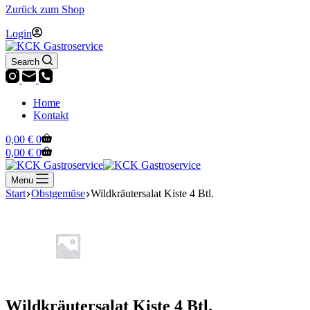
Zurück zum Shop
Login
Search
Home
Kontakt
Warenkorb
0,00
€
0
Warenkorb
0,00
€
0
Menu
Start
Obstgemüse
Wildkräutersalat Kiste 4 Btl.
Wildkräutersalat Kiste 4 Btl.