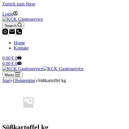
Zurück zum Shop
Login
Search
Home
Kontakt
Warenkorb
0,00
€
0
Warenkorb
0,00
€
0
Menu
Start
Obstgemüse
Süßkartoffel kg
Süßkartoffel kg