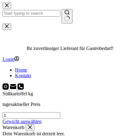
Zum
Inhalt
springen
Keine
Ergebnisse
Ihr zuverlässiger Lieferant für Gastrobedarf!
Login
Home
Kontakt
Süßkartoffel kg
tagesaktueller Preis
Süßkartoffel
kg
Gewicht auswählen
Menge
Warenkorb
Dein Warenkorb ist derzeit leer.