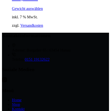
Gewicht auswählen
inkl. 7 % MwSt.
zzgl.
Versandkosten
Kontaktinformationen
Adresse:
Burgallee 65 | 63454 Hanau
Telefon
0151 19132622
Soziale Medien
Menü
Home
Shop
Kontakt