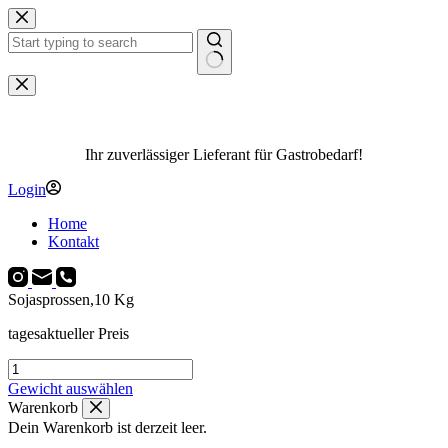
Zum
Inhalt
springen
Keine
Ergebnisse
Ihr zuverlässiger Lieferant für Gastrobedarf!
Login
Home
Kontakt
Sojasprossen,10 Kg
tagesaktueller Preis
Sojasprossen,10
Kg
Gewicht auswählen
Menge
Warenkorb
Dein Warenkorb ist derzeit leer.