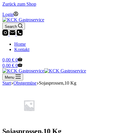
Zurück zum Shop
Login
Search
Home
Kontakt
Warenkorb
0,00
€
0
Warenkorb
0,00
€
0
Menu
Start
Obstgemüse
Sojasprossen,10 Kg
Sojasprossen,10 Kg