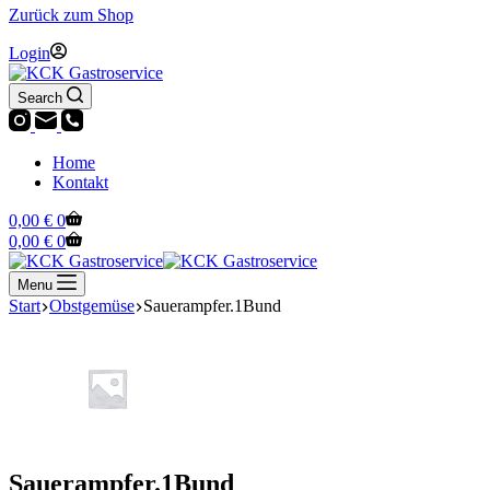
Zurück zum Shop
Login
Search
Home
Kontakt
Warenkorb
0,00
€
0
Warenkorb
0,00
€
0
Menu
Start
Obstgemüse
Sauerampfer.1Bund
Sauerampfer.1Bund