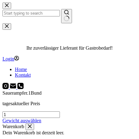
Zum
Inhalt
springen
Keine
Ergebnisse
Ihr zuverlässiger Lieferant für Gastrobedarf!
Login
Home
Kontakt
Sauerampfer.1Bund
tagesaktueller Preis
Sauerampfer.1Bund
Menge
Gewicht auswählen
Warenkorb
Dein Warenkorb ist derzeit leer.