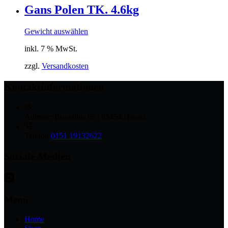
Gans Polen TK. 4.6kg
Gewicht auswählen
inkl. 7 % MwSt.
zzgl.
Versandkosten
Kontaktinformationen
Adresse:
Burgallee 65 | 63454 Hanau
Telefon
0151 19132622
Soziale Medien
Menü
Home