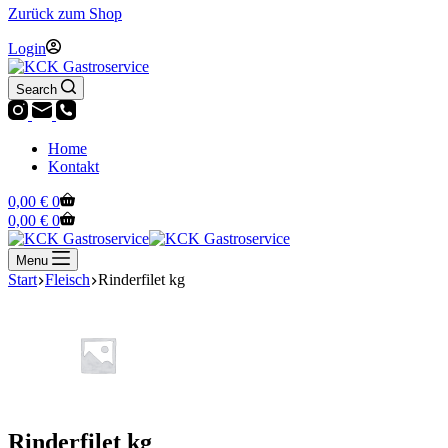
Zurück zum Shop
Login
Search
Home
Kontakt
Warenkorb
0,00
€
0
Warenkorb
0,00
€
0
Menu
Start
Fleisch
Rinderfilet kg
Rinderfilet kg