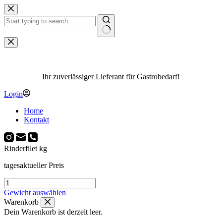
Zum
Inhalt
springen
Keine
Ergebnisse
Ihr zuverlässiger Lieferant für Gastrobedarf!
Login
Home
Kontakt
Rinderfilet kg
tagesaktueller Preis
Rinderfilet
kg
Gewicht auswählen
Menge
Warenkorb
Dein Warenkorb ist derzeit leer.