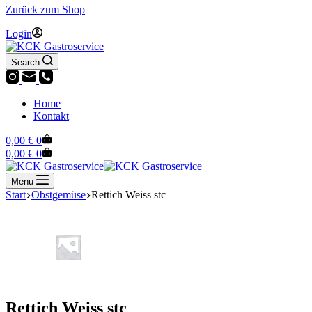
Zurück zum Shop
Login
Search
Home
Kontakt
Warenkorb
0,00
€
0
Warenkorb
0,00
€
0
Menu
Start
Obstgemüse
Rettich Weiss stc
Rettich Weiss stc