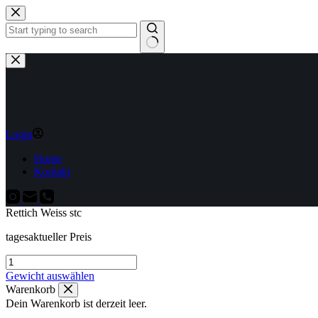
Zum
Inhalt
springen
Keine
Ergebnisse
Login
Home
Kontakt
Rettich Weiss stc
tagesaktueller Preis
Rettich
Weiss
Gewicht auswählen
stc
Warenkorb
Menge
Dein Warenkorb ist derzeit leer.