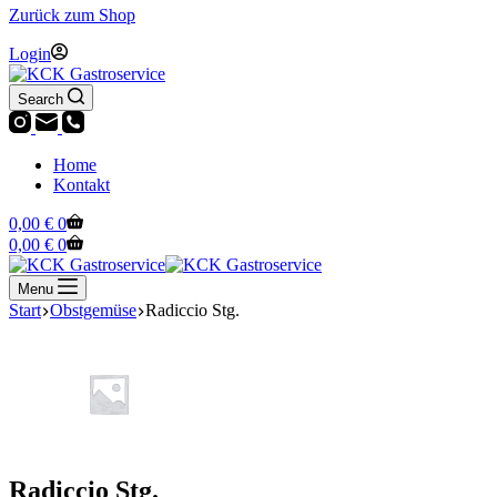
Zurück zum Shop
Login
Search
Home
Kontakt
Warenkorb
0,00
€
0
Warenkorb
0,00
€
0
Menu
Start
Obstgemüse
Radiccio Stg.
Radiccio Stg.