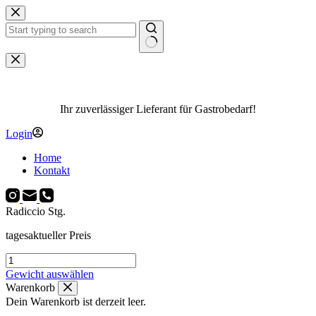
Zum
Inhalt
springen
Keine
Ergebnisse
Ihr zuverlässiger Lieferant für Gastrobedarf!
Login
Home
Kontakt
Radiccio Stg.
tagesaktueller Preis
Radiccio
Stg.
Gewicht auswählen
Menge
Warenkorb
Dein Warenkorb ist derzeit leer.