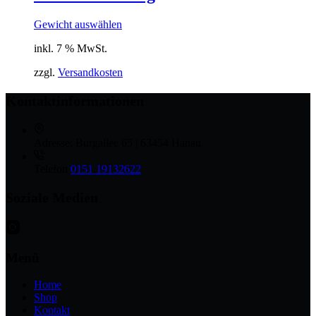
Gewicht auswählen
inkl. 7 % MwSt.
zzgl.
Versandkosten
Kontaktinformationen
Adresse:
Burgallee 65 | 63454 Hanau
Telefon
0151 19132622
Soziale Medien
Menü
Home
Shop
Kontakt