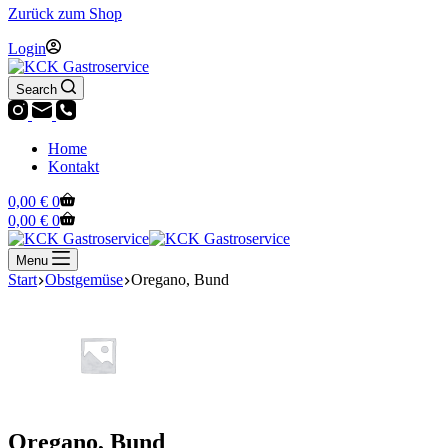
Zurück zum Shop
Login
Search
Home
Kontakt
Warenkorb
0,00
€
0
Warenkorb
0,00
€
0
Menu
Start
Obstgemüse
Oregano, Bund
Oregano, Bund