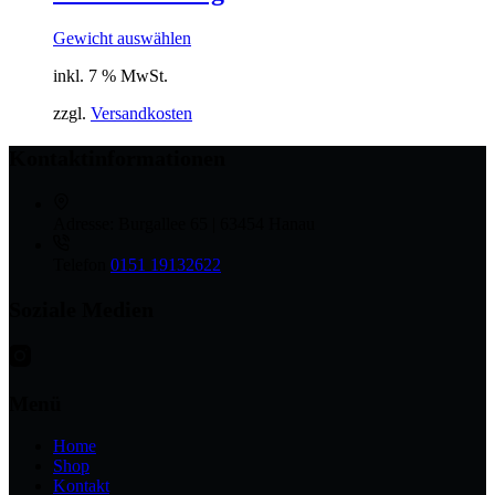
Gewicht auswählen
inkl. 7 % MwSt.
zzgl.
Versandkosten
Kontaktinformationen
Adresse:
Burgallee 65 | 63454 Hanau
Telefon
0151 19132622
Soziale Medien
Menü
Home
Shop
Kontakt