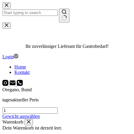
Zum
Inhalt
springen
Keine
Ergebnisse
Ihr zuverlässiger Lieferant für Gastrobedarf!
Login
Home
Kontakt
Oregano, Bund
tagesaktueller Preis
Oregano,
Bund
Gewicht auswählen
Menge
Warenkorb
Dein Warenkorb ist derzeit leer.