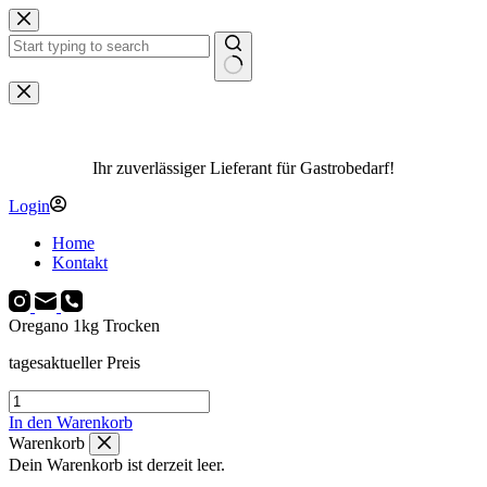
Zum
Inhalt
springen
Keine
Ergebnisse
Ihr zuverlässiger Lieferant für Gastrobedarf!
Login
Home
Kontakt
Oregano 1kg Trocken
tagesaktueller Preis
Oregano
1kg
In den Warenkorb
Trocken
Warenkorb
Menge
Dein Warenkorb ist derzeit leer.