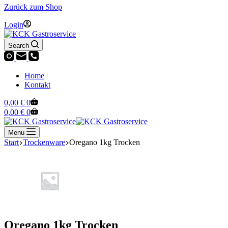
Zurück zum Shop
Login
Search
Home
Kontakt
Warenkorb
0,00
€
0
Warenkorb
0,00
€
0
Menu
Start
Trockenware
Oregano 1kg Trocken
Oregano 1kg Trocken