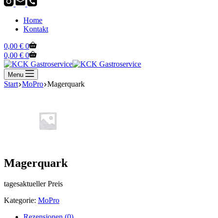
Home
Kontakt
Warenkorb
0,00
€
0
Warenkorb
0,00
€
0
Menu
Start
MoPro
Magerquark
Magerquark
tagesaktueller Preis
Kategorie:
MoPro
Rezensionen (0)