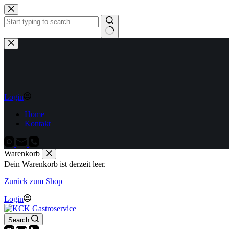
Zum
Inhalt
springen
Keine
Ergebnisse
Login
Home
Kontakt
Warenkorb
Dein Warenkorb ist derzeit leer.
Zurück zum Shop
Login
Search