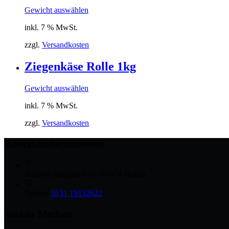
Gewicht auswählen
inkl. 7 % MwSt.
zzgl.
Versandkosten
Ziegenkäse Rolle 1kg
Gewicht auswählen
inkl. 7 % MwSt.
zzgl.
Versandkosten
Kontaktinformationen
Adresse:
Burgallee 65 | 63454 Hanau
Telefon
0151 19132622
Soziale Medien