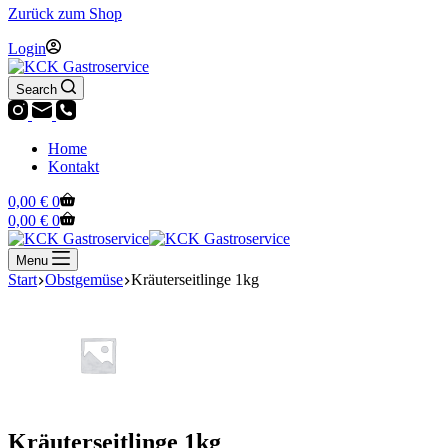
Zurück zum Shop
Login
Search
Home
Kontakt
Warenkorb
0,00
€
0
Warenkorb
0,00
€
0
Menu
Start
Obstgemüse
Kräuterseitlinge 1kg
Kräuterseitlinge 1kg