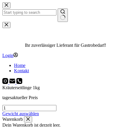
Zum
Inhalt
springen
Keine
Ergebnisse
Ihr zuverlässiger Lieferant für Gastrobedarf!
Login
Home
Kontakt
Kräuterseitlinge 1kg
tagesaktueller Preis
Kräuterseitlinge
1kg
Gewicht auswählen
Menge
Warenkorb
Dein Warenkorb ist derzeit leer.