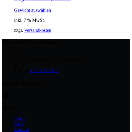
Gewicht auswählen
inkl. 7 % MwSt.
zzgl.
Versandkosten
Kontaktinformationen
Adresse:
Burgallee 65 | 63454 Hanau
Telefon
0151 19132622
Soziale Medien
Menü
Home
Shop
Kontakt