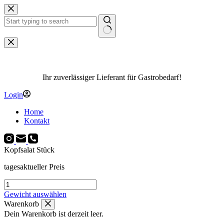
Zum
Inhalt
springen
Keine
Ergebnisse
Ihr zuverlässiger Lieferant für Gastrobedarf!
Login
Home
Kontakt
Kopfsalat Stück
tagesaktueller Preis
Kopfsalat
Stück
Gewicht auswählen
Menge
Warenkorb
Dein Warenkorb ist derzeit leer.