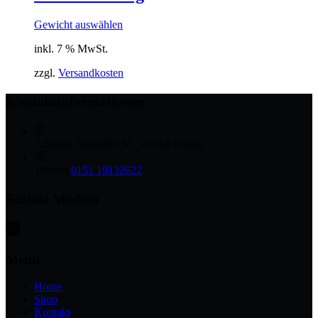
Gewicht auswählen
inkl. 7 % MwSt.
zzgl.
Versandkosten
Kontaktinformationen
Adresse:
Burgallee 65 | 63454 Hanau
Telefon
0151 19132622
Soziale Medien
Menü
Home
Shop
Kontakt