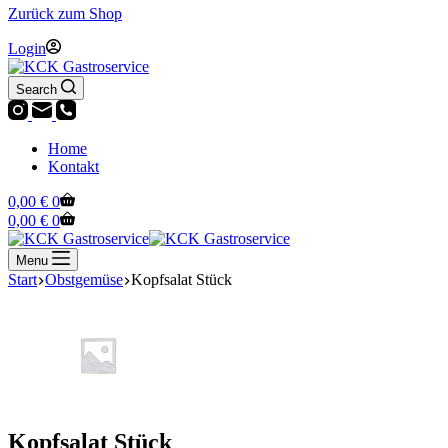
Zurück zum Shop
Login
Search
Home
Kontakt
Warenkorb
0,00
€
0
Warenkorb
0,00
€
0
Menu
Start
Obstgemüse
Kopfsalat Stück
Kopfsalat Stück