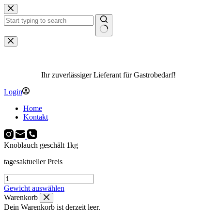
Zum
Inhalt
springen
Keine
Ergebnisse
Ihr zuverlässiger Lieferant für Gastrobedarf!
Login
Home
Kontakt
Knoblauch geschält 1kg
tagesaktueller Preis
Knoblauch
geschält
Gewicht auswählen
1kg
Warenkorb
Menge
Dein Warenkorb ist derzeit leer.