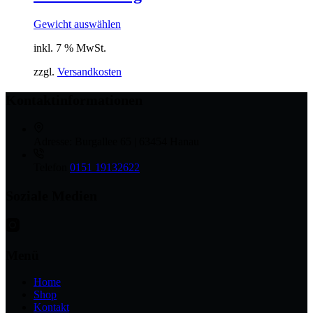
Gewicht auswählen
inkl. 7 % MwSt.
zzgl.
Versandkosten
Kontaktinformationen
Adresse:
Burgallee 65 | 63454 Hanau
Telefon
0151 19132622
Soziale Medien
Menü
Home
Shop
Kontakt