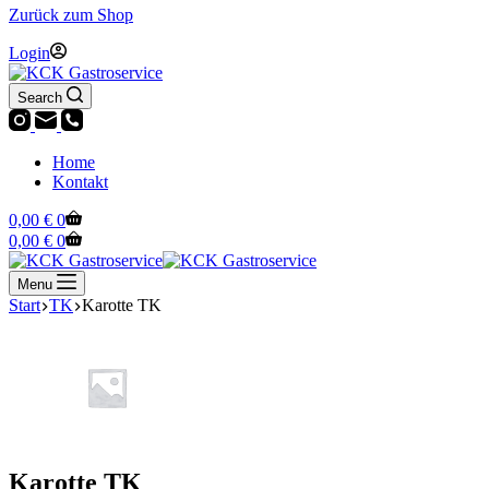
Zurück zum Shop
Login
Search
Home
Kontakt
Warenkorb
0,00
€
0
Warenkorb
0,00
€
0
Menu
Start
TK
Karotte TK
Karotte TK