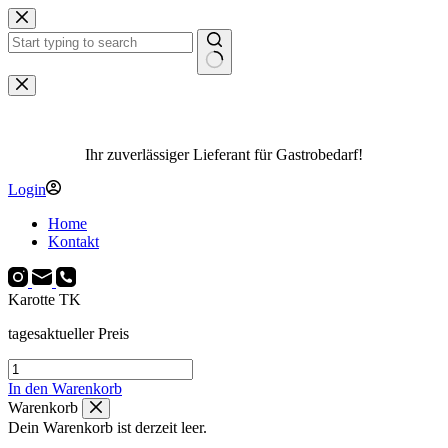
Zum
Inhalt
springen
Keine
Ergebnisse
Ihr zuverlässiger Lieferant für Gastrobedarf!
Login
Home
Kontakt
Karotte TK
tagesaktueller Preis
Karotte
TK
In den Warenkorb
Menge
Warenkorb
Dein Warenkorb ist derzeit leer.