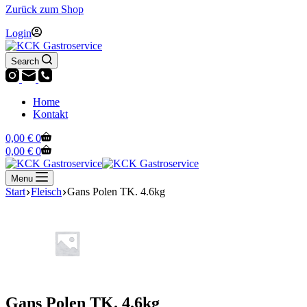
Zurück zum Shop
Login
Search
Home
Kontakt
Warenkorb
0,00
€
0
Warenkorb
0,00
€
0
Menu
Start
Fleisch
Gans Polen TK. 4.6kg
Gans Polen TK. 4.6kg