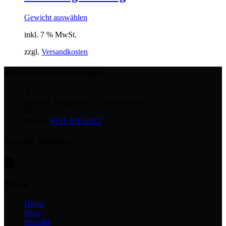
Gewicht auswählen
inkl. 7 % MwSt.
zzgl.
Versandkosten
Kontaktinformationen
Adresse:
Burgallee 65 | 63454 Hanau
Telefon
0151 19132622
Soziale Medien
Menü
Home
Shop
Kontakt