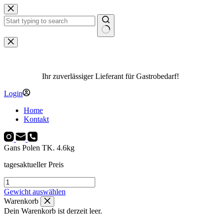
Zum
Inhalt
springen
Keine
Ergebnisse
Ihr zuverlässiger Lieferant für Gastrobedarf!
Login
Home
Kontakt
Gans Polen TK. 4.6kg
tagesaktueller Preis
Gans
Polen
Gewicht auswählen
TK.
Warenkorb
4.6kg
Dein Warenkorb ist derzeit leer.
Menge