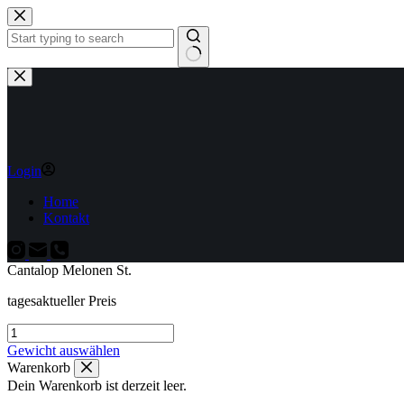
Zum
Inhalt
springen
Keine
Ergebnisse
Login
Home
Kontakt
Cantalop Melonen St.
tagesaktueller Preis
Cantalop
Melonen
Gewicht auswählen
St.
Warenkorb
Menge
Dein Warenkorb ist derzeit leer.