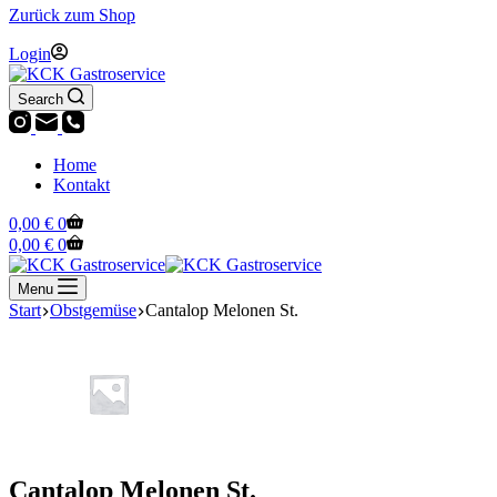
Zurück zum Shop
Login
Search
Home
Kontakt
Warenkorb
0,00
€
0
Warenkorb
0,00
€
0
Menu
Start
Obstgemüse
Cantalop Melonen St.
Cantalop Melonen St.