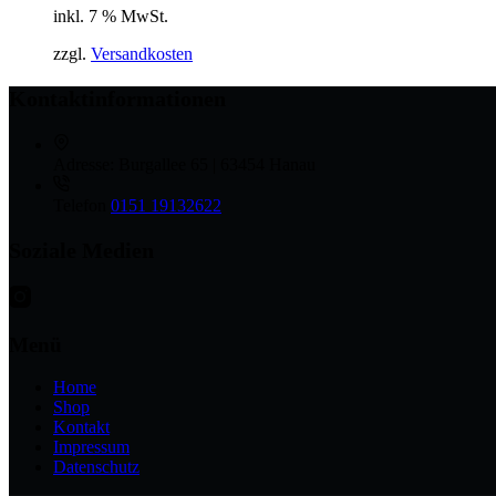
inkl. 7 % MwSt.
zzgl.
Versandkosten
Kontaktinformationen
Adresse:
Burgallee 65 | 63454 Hanau
Telefon
0151 19132622
Soziale Medien
Menü
Home
Shop
Kontakt
Impressum
Datenschutz