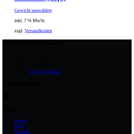
Gewicht auswählen
inkl. 7 % MwSt.
zzgl.
Versandkosten
Kontaktinformationen
Adresse:
Burgallee 65 | 63454 Hanau
Telefon
0151 19132622
Soziale Medien
Menü
Home
Shop
Kontakt