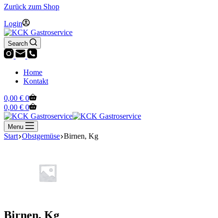
Zurück zum Shop
Login
Search
Home
Kontakt
Warenkorb
0,00
€
0
Warenkorb
0,00
€
0
Menu
Start
Obstgemüse
Birnen, Kg
Birnen, Kg