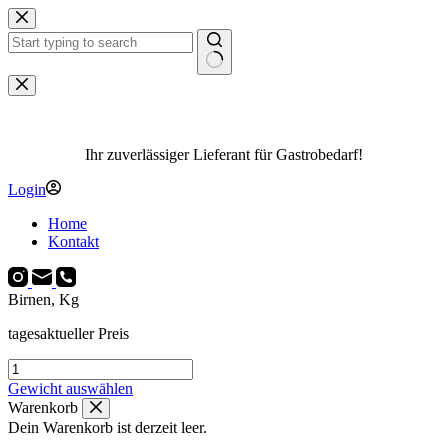
Zum
Inhalt
springen
Keine
Ergebnisse
Ihr zuverlässiger Lieferant für Gastrobedarf!
Login
Home
Kontakt
Birnen, Kg
tagesaktueller Preis
Birnen,
Kg
Gewicht auswählen
Menge
Warenkorb
Dein Warenkorb ist derzeit leer.