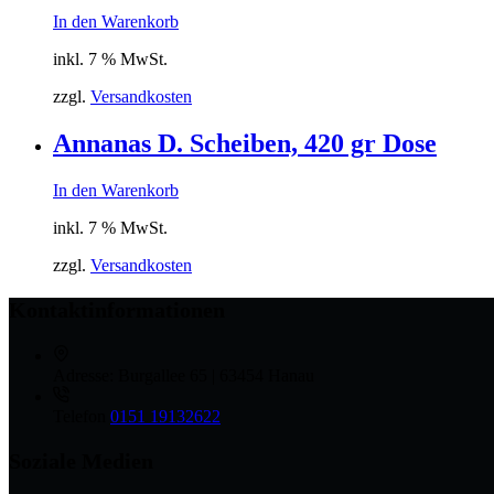
In den Warenkorb
inkl. 7 % MwSt.
zzgl.
Versandkosten
Annanas D. Scheiben, 420 gr Dose
In den Warenkorb
inkl. 7 % MwSt.
zzgl.
Versandkosten
Kontaktinformationen
Adresse:
Burgallee 65 | 63454 Hanau
Telefon
0151 19132622
Soziale Medien