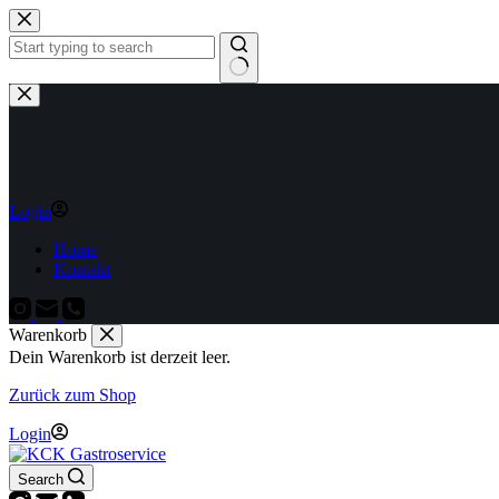
Zum
Inhalt
springen
Keine
Ergebnisse
Login
Home
Kontakt
Warenkorb
Dein Warenkorb ist derzeit leer.
Zurück zum Shop
Login
Search