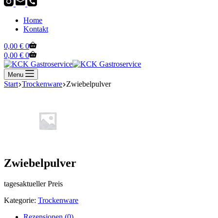
Home
Kontakt
Warenkorb
0,00
€
0
Warenkorb
0,00
€
0
Menu
Start
Trockenware
Zwiebelpulver
Zwiebelpulver
tagesaktueller Preis
Kategorie:
Trockenware
Rezensionen (0)