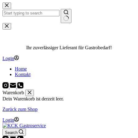
Zum
Inhalt
springen
Keine
Ergebnisse
Ihr zuverlässiger Lieferant für Gastrobedarf!
Login
Home
Kontakt
Warenkorb
Dein Warenkorb ist derzeit leer.
Zurück zum Shop
Login
Search