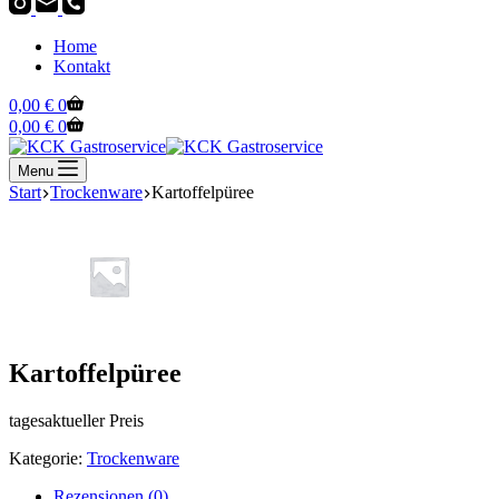
Home
Kontakt
Warenkorb
0,00
€
0
Warenkorb
0,00
€
0
Menu
Start
Trockenware
Kartoffelpüree
Kartoffelpüree
tagesaktueller Preis
Kategorie:
Trockenware
Rezensionen (0)