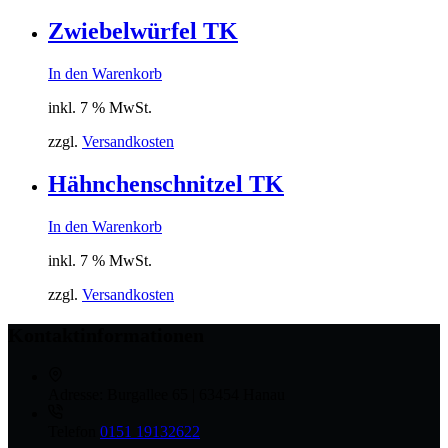
Zwiebelwürfel TK
In den Warenkorb
inkl. 7 % MwSt.
zzgl.
Versandkosten
Hähnchenschnitzel TK
In den Warenkorb
inkl. 7 % MwSt.
zzgl.
Versandkosten
Kontaktinformationen
Adresse:
Burgallee 65 | 63454 Hanau
Telefon
0151 19132622