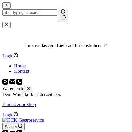
Zum
Inhalt
springen
Keine
Ergebnisse
Ihr zuverlässiger Lieferant für Gastrobedarf!
Login
Home
Kontakt
Warenkorb
Dein Warenkorb ist derzeit leer.
Zurück zum Shop
Login
Search