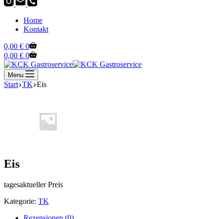
Home
Kontakt
Warenkorb
0,00
€
0
Warenkorb
0,00
€
0
Menu
Start
TK
Eis
Eis
tagesaktueller Preis
Kategorie:
TK
Rezensionen (0)